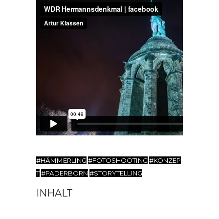
#HÄMMERLING
.
#FOTOSHOOTING
.
#KONZEP
T
.
#PADERBORN
.
#STORYTELLING
.
INHALT